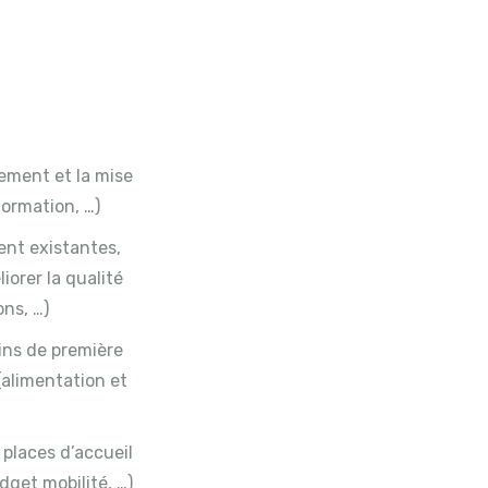
ement et la mise
formation, …)
ent existantes,
orer la qualité
ons, …)
ins de première
 (alimentation et
 places d’accueil
dget mobilité, …)