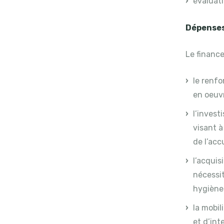
évaluati
Dépenses
Le finance
le renf
en oeuv
l’invest
visant à
de l’acc
l’acquis
nécessit
hygiène 
la mobil
et d’int