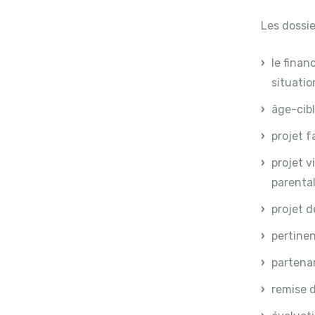
Les dossie
le fina
situati
âge-cibl
projet 
projet v
parental
projet d
pertinen
partena
remise 