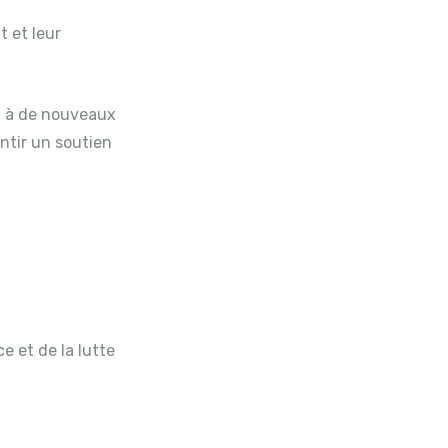
t et leur
n à de nouveaux
antir un soutien
e et de la lutte