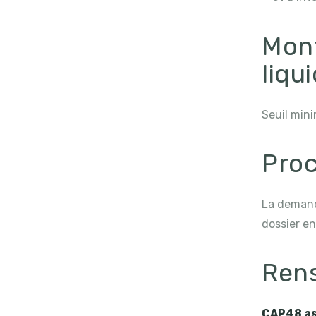
Mont
liqu
Seuil mini
Proc
La demande
dossier en
Ren
CAP48 as