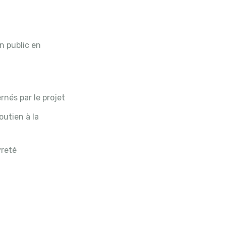
n public en
nés par le projet
outien à la
vreté