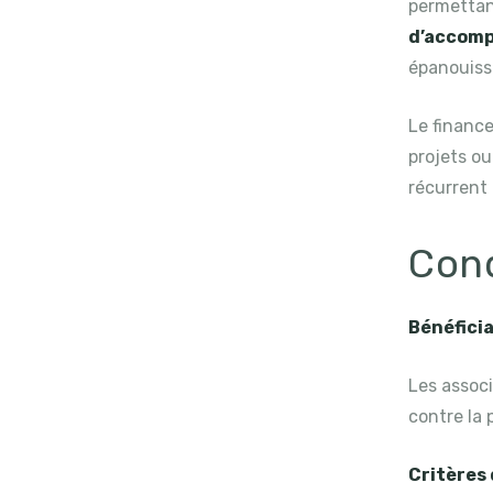
permettan
d’accom
épanouis
Le financ
projets ou
récurrent 
Cond
Bénéficia
Les associ
contre la 
Critères 