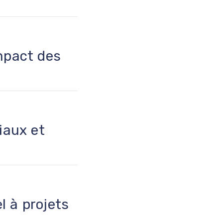
mpact des
iaux et
l à projets