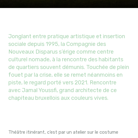
Jonglant entre pratique artistique et insertion
sociale depuis 1995, la Compagnie des
Nouveaux Disparus s’érige comme centre
culturel nomade, à la rencontre des habitants
de quartiers souvent démunis. Touchée de plein
fouet par la crise, elle se remet néanmoins en
piste, le regard porté vers 2021. Rencontre
avec Jamal Youssfi, grand architecte de ce
chapiteau bruxellois aux couleurs vives.
Théâtre itinérant, c’est par un atelier sur le costume