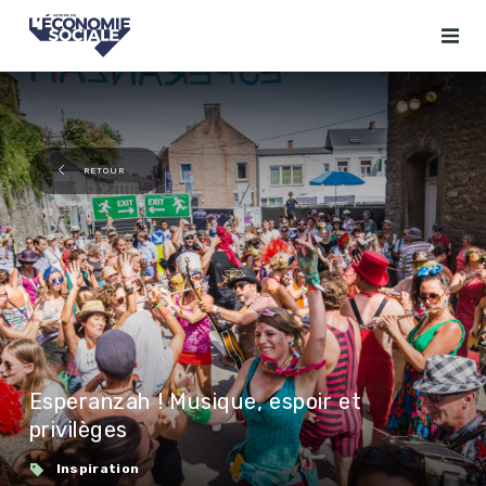
RETOUR
Esperanzah ! Musique, espoir et
privilèges
Inspiration