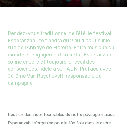
Rendez-vous traditionnel de l’été, le festival
Esperanzah ! se tiendra du 2 au 4 août sur le
site de l’Abbaye de Floreffe. Entre musique du
monde et engagement sociétal, Esperanzah !
sonne encore et toujours le réveil des
consciences, fidèle à son ADN. Préface avec
Jérôme Van Ruychevelt, responsable de
campagne.
Il est un des incontournables de notre paysage musical :
Esperanzah ! s’organise pour la 18e fois dans le cadre