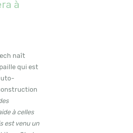
era à
Tech naît
paille qui est
auto-
 construction
des
ide à celles
is est venu un