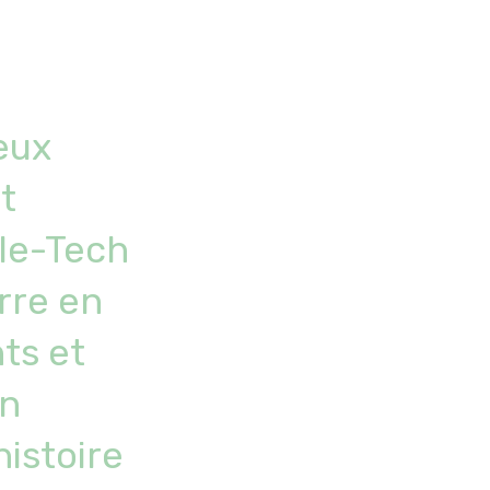
eux
it
lle-Tech
rre en
ts et
en
histoire