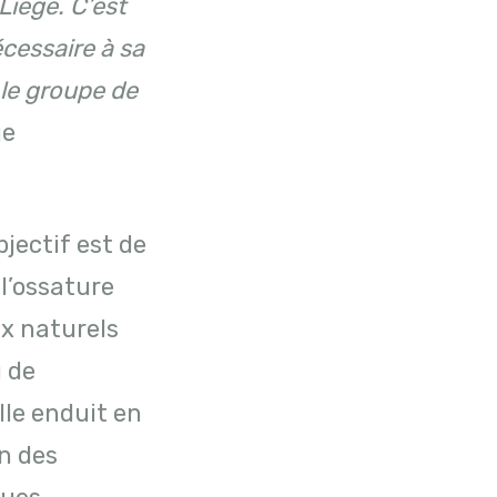
 Liège.
C’est
écessaire à sa
 le groupe de
ge
bjectif est de
l’ossature
ux naturels
u de
lle enduit en
on des