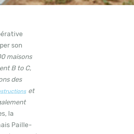
pérative
pper son
00 maisons
ent B to C,
ons des
et
structions
galement
s, la
ais Paille-