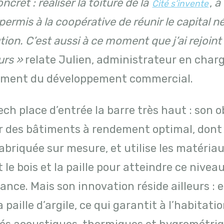
ncret : réaliser la toiture de la
,
à
Cité s’invente
 permis à la coopérative de réunir le capital n
tion. C’est aussi à ce moment que j’ai rejoint
urs »
relate Julien, administrateur en char
ement du développement commercial.
ech place d’entrée la barre très haut : son o
r des bâtiments à rendement optimal, dont 
abriquée sur mesure, et utilise les matéria
 le bois et la paille pour atteindre ce nivea
nce. Mais son innovation réside ailleurs : e
la paille d’argile, ce qui garantit à l’habitati