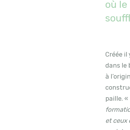
où le
souff
Créée il
dans le 
à l’orig
construc
paille. «
formatio
et ceux 