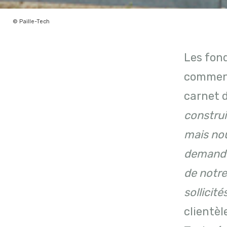
© Paille-Tech
Les fond
commenc
carnet 
construi
mais no
demandes
de notr
sollicit
clientèl