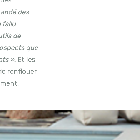
ques
mandé des
 fallu
tils de
rospects que
ats ».
Et les
de renflouer
ement.