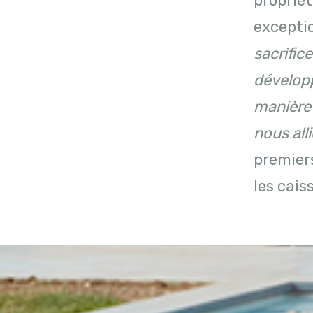
proprié
excepti
sacrific
développ
manière 
nous all
premiers
les cai