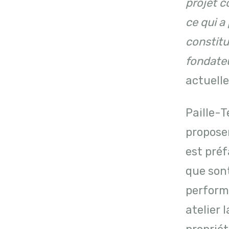
projet co
ce
qui a
constitu
fondate
actuell
Paille-T
propose
est préf
que sont
performa
atelier 