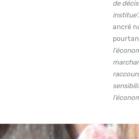
de décis
institue’
ancré n
pourtant
l’écono
marchand
raccourc
sensibili
l’économ