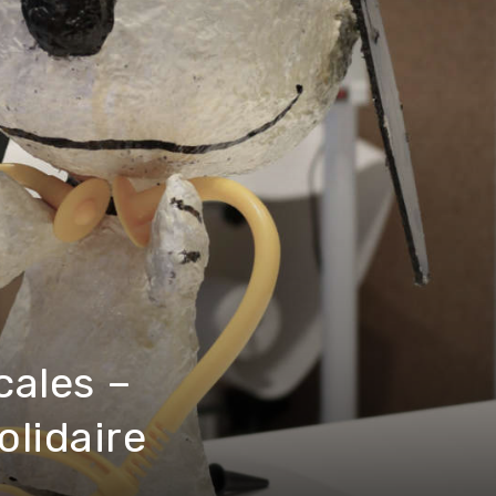
cales –
olidaire