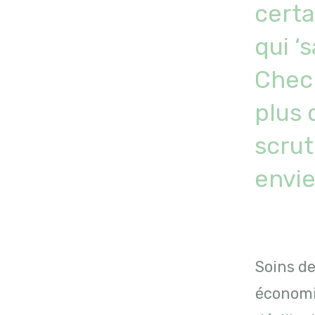
certa
qui ‘
Check
plus 
scrut
envi
Soins de
économiq