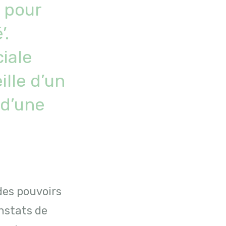
, pour
’.
iale
ille d’un
 d’une
 des pouvoirs
onstats de