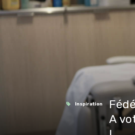
Fédé
Inspiration
A vot
!