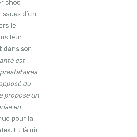
er choc
 Issues d’un
ors le
ns leur
t dans son
santé est
 prestataires
l’opposé du
le propose un
prise en
que pour la
les. Et là où