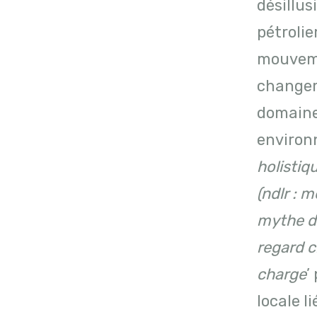
désillu
pétrolie
mouvemen
changem
domaine
environ
holistiq
(ndlr : 
mythe de
regard c
charge
’
locale l