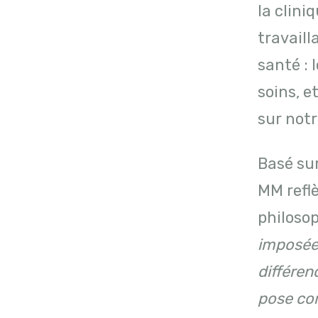
la clini
travail
santé : 
soins, e
sur notr
Basé sur
MM refl
philoso
imposée 
différen
pose com