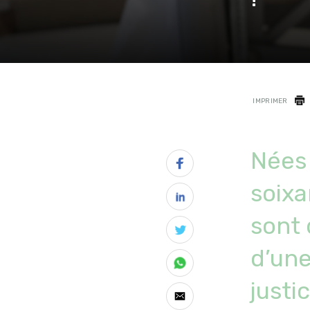
IMPRIMER
Nées 
soixa
sont 
d’une
justi