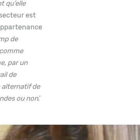
t qu’elle
 secteur est
 appartenance
amp de
u comme
e, par un
ail de
 alternatif de
handes ou non
.’