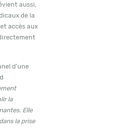
évient aussi,
dicaux de la
 et accès aux
t directement
nnel d’une
nd
tement
ir la
nantes. Elle
ans la prise