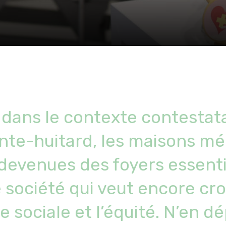
dans le contexte contestata
nte-huitard, les maisons mé
devenues des foyers essenti
 société qui veut encore cro
ce sociale et l’équité. N’en dé