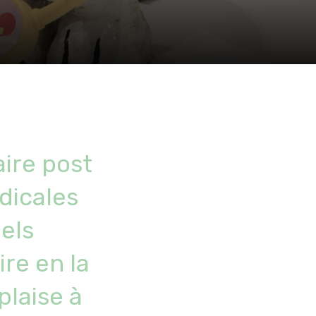
ire post
dicales
els
ire en la
plaise à