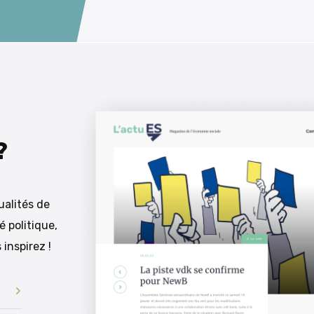
?
alités de
é politique,
 inspirez !