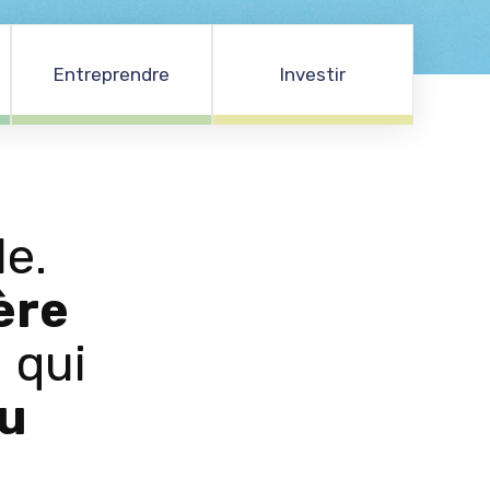
Entreprendre
Investir
le.
ère
, qui
au