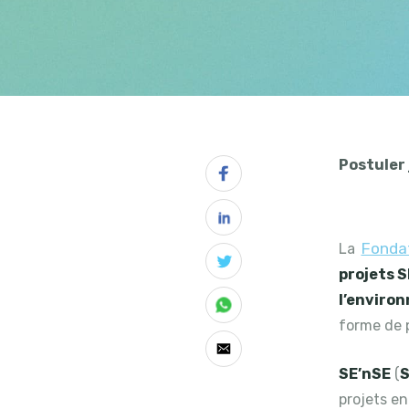
Postuler 
Fondat
La
projets S
l’enviro
forme de 
SE’nSE
(
projets en