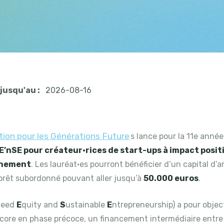
jusqu'au :
2026-08-16
ion pour les Générations Future
s lance pour la 11e anné
E’nSE pour créateur·rices de start-ups à impact positi
nnement
. Les lauréat·es pourront bénéficier d’un capital d
prêt subordonné pouvant aller jusqu’à
50.000 euros
.
S
eed
E
quity and
S
ustainable
E
ntrepreneurship) a pour objecti
core en phase précoce, un financement intermédiaire entre 