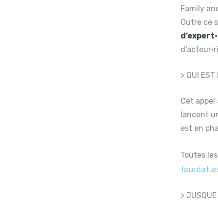
Family an
Outre ce s
d’expert
d’acteur·r
> QUI EST
Cet appel 
lancent un
est en pha
Toutes les
lauréat.e
> JUSQUE