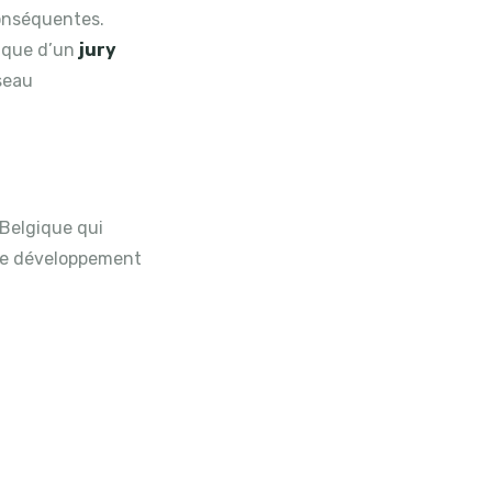
conséquentes.
tique d’un
jury
éseau
 Belgique qui
t le développement