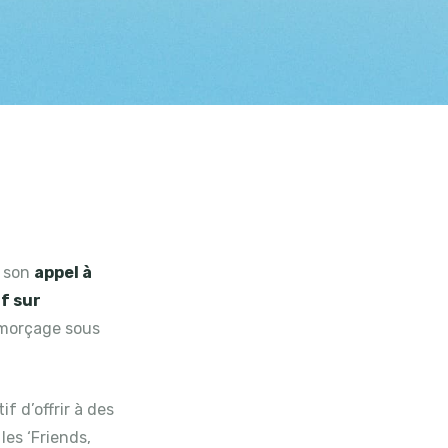
e son
appel à
f sur
’amorçage sous
f d’offrir à des
les ‘Friends,