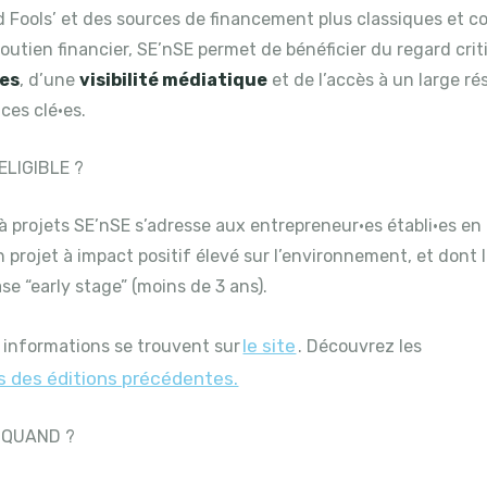
d Fools’ et des sources de financement plus classiques et 
outien financier, SE’nSE permet de bénéficier du regard cri
·es
, d’une
visibilité médiatique
et de l’accès à un large r
ices clé·es.
 ELIGIBLE ?
à projets SE’nSE s’adresse aux entrepreneur·es établi·es en
 projet à impact positif élevé sur l’environnement, et don
se “early stage” (moins de 3 ans).
le site
 informations se trouvent sur
. Découvrez les
s des éditions précédentes.
 QUAND ?