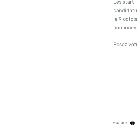
Les start-
candidatu
le 9 octob
annoncé·e
Posez vot
IMPRIMER